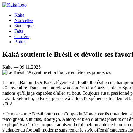
Kaka
Nouvelles
Statistique
Faits
Carrière
Bottes
Kaká soutient le Brésil et dévoile ses favo
Kaka — 09.11.2025
L’ancien Ballon d’Or Kaká, légende du football brésilien et champion
20 novembre. Dans une interview accordée à La Gazzetta dello Sport, l
nations qu’il juge capables d’aller au bout. Toujours aussi passionné par
travail. Selon lui, le Brésil possède à la fois l’expérience, le talent 
2002.
« Je mise sur le Brésil pour cette Coupe du Monde car ils travaillent su
témoignent. Vinicius, Rodrygo, Antony et bien d’autres joueurs ont én
expliqué Kaká. Ces propos traduisent la foi inébranlable de l’ancien m
s’adapter au football moderne sans renier le style offensif caractéristiq