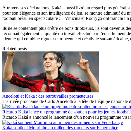
À travers ses déclarations, Kaká a aussi livré un regard plus général 
pour son élégance et son intelligence de jeu, se montre admiratif du ni
football brésilien spectaculaire : « Vinicius et Rodrygo ont franchi un p
Ils ne se contentent plus d’être de bons dribbleurs, ils sont devenus de
reconnaît également la qualité du travail effectué par l’encadrement de 
identité qui combine rigueur européenne et créativité sud-américaine,
Related posts
Ancelotti et Kaká : des retrouvailles prometteuses
L’arrivée prochaine de Carlo Ancelotti à la tête de l’équipe nationale d
Ricardo Kaká lance un programme de soutien pour les jeunes football
Ricardo Kaká a annoncé le lancement d’un nouveau programme visant à 
Kaká soutient Mourinho au milieu des rumeurs sur Fenerbahçe