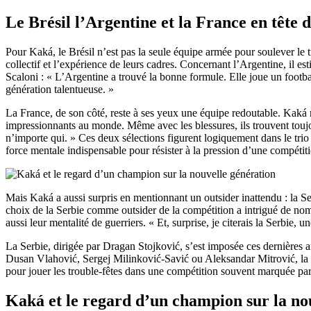
Le Brésil l’Argentine et la France en tête 
Pour Kaká, le Brésil n’est pas la seule équipe armée pour soulever le
collectif et l’expérience de leurs cadres. Concernant l’Argentine, il 
Scaloni : « L’Argentine a trouvé la bonne formule. Elle joue un football 
génération talentueuse. »
La France, de son côté, reste à ses yeux une équipe redoutable. Kaká me
impressionnants au monde. Même avec les blessures, ils trouvent touj
n’importe qui. » Ces deux sélections figurent logiquement dans le trio 
force mentale indispensable pour résister à la pression d’une compét
Mais Kaká a aussi surpris en mentionnant un outsider inattendu : la Serb
choix de la Serbie comme outsider de la compétition a intrigué de nomb
aussi leur mentalité de guerriers. « Et, surprise, je citerais la Serbie, u
La Serbie, dirigée par Dragan Stojković, s’est imposée ces dernière
Dusan Vlahović, Sergej Milinković-Savić ou Aleksandar Mitrović, la sél
pour jouer les trouble-fêtes dans une compétition souvent marquée par le
Kaká et le regard d’un champion sur la no