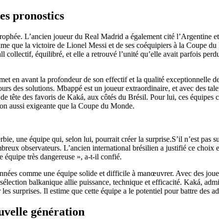
des pronostics
 trophée. L’ancien joueur du Real Madrid a également cité l’Argentine e
estime que la victoire de Lionel Messi et de ses coéquipiers à la Coupe 
collectif, équilibré, et elle a retrouvé l’unité qu’elle avait parfois perdu
t en avant la profondeur de son effectif et la qualité exceptionnelle de 
ours des solutions. Mbappé est un joueur extraordinaire, et avec des 
de tête des favoris de Kaká, aux côtés du Brésil. Pour lui, ces équipes co
ition aussi exigeante que la Coupe du Monde.
ie, une équipe qui, selon lui, pourrait créer la surprise.S’il n’est pas 
reux observateurs. L’ancien international brésilien a justifié ce choix 
ne équipe très dangereuse », a-t-il confié.
s années comme une équipe solide et difficile à manœuvrer. Avec des jo
ection balkanique allie puissance, technique et efficacité. Kaká, admirat
s surprises. Il estime que cette équipe a le potentiel pour battre des adv
uvelle génération