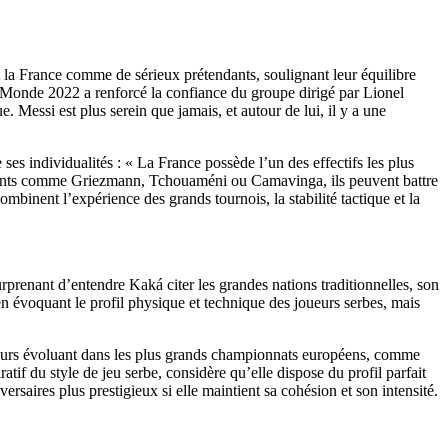
t la France comme de sérieux prétendants, soulignant leur équilibre
du Monde 2022 a renforcé la confiance du groupe dirigé par Lionel
e. Messi est plus serein que jamais, et autour de lui, il y a une
ses individualités : « La France possède l’un des effectifs les plus
talents comme Griezmann, Tchouaméni ou Camavinga, ils peuvent battre
mbinent l’expérience des grands tournois, la stabilité tactique et la
surprenant d’entendre Kaká citer les grandes nations traditionnelles, son
en évoquant le profil physique et technique des joueurs serbes, mais
ueurs évoluant dans les plus grands championnats européens, comme
if du style de jeu serbe, considère qu’elle dispose du profil parfait
ersaires plus prestigieux si elle maintient sa cohésion et son intensité.