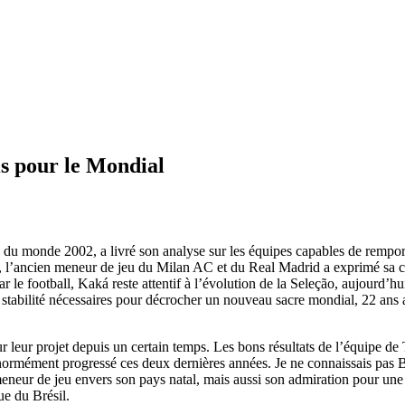
ris pour le Mondial
 du monde 2002, a livré son analyse sur les équipes capables de rempo
’ancien meneur de jeu du Milan AC et du Real Madrid a exprimé sa confi
 le football, Kaká reste attentif à l’évolution de la Seleção, aujourd’hui 
et la stabilité nécessaires pour décrocher un nouveau sacre mondial, 22 a
r leur projet depuis un certain temps. Les bons résultats de l’équipe de T
ormément progressé ces deux dernières années. Je ne connaissais pas Brem
eneur de jeu envers son pays natal, mais aussi son admiration pour une g
ue du Brésil.